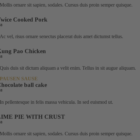
Mollis ornare sit sapien, sodales. Cursus duis proin semper quisque.
wice Cooked Pork
48
Ac vel, risus ornare senectus placerat duis amet dictumst tellus.
Kung Pao Chicken
48
Quis duis sit dictum aliquam a velit enim. Tellus in sit augue aliquam.
PAUSEN SAUSE
hocolate ball cake
48
In pellentesque in felis massa vehicula. In sed euismod ut.
LIME PIE WITH CRUST
48
Mollis ornare sit sapien, sodales. Cursus duis proin semper quisque.