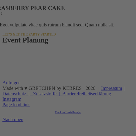
RASBERRY PEAR CAKE
48
Eget vulputate vitae quis rutrum blandit sed. Quam nulla sit.
LET’S GET THE PARTY STARTED
Event
Planung
Auf der Suche nach dem perfekten Spot für dein Event? Im
Gretchen landest du einen Volltreffer! Ob Mittagspause mit großem
Genuss oder Party am Abend, bei der die Korken fliegen – wir
machen aus jedem Event ein unvergessliches Erlebnis.
Anfragen
Made with ♥ GRETCHEN by KERRES -
2026 |
Impressum
|
Datenschutz |
Zusatzstoffe |
Barrierefreiheitserklärung
Instagram
Page load link
Cookie-Einstellungen
Nach oben