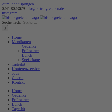
Zum Inhalt springen
0241 8023679‬
|
info@bistro-gretchen.de
Instagram
Suche nach:
Home
Menükarten
Getränke
Frühstarter
Lunch
Speisekarte
Tageshit
Konferenzservice
Jobs
Catering
Kontakt
Home
Getränke
Frühstarter
Lunch
Tageshit