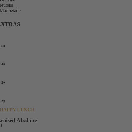
Nutella
Marmelade
EXTRAS
xtra Belag
0,60
örnerbrötchen
0,40
äsebrötchen
1,20
äsebrötchen
1,20
HAPPY LUNCH
raised Abalone
48