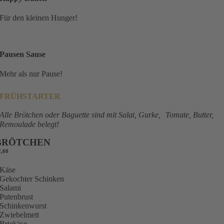
Für den kleinen Hunger!
Pausen Sause
Mehr als nur Pause!
FRÜHSTARTER
Alle Brötchen oder Baguette sind mit Salat, Gurke, Tomate, Butter,
Remoulade belegt!
BRÖTCHEN
2,60
Käse
Gekochter Schinken
Salami
Putenbrust
Schinkenwurst
Zwiebelmett
Briekäse