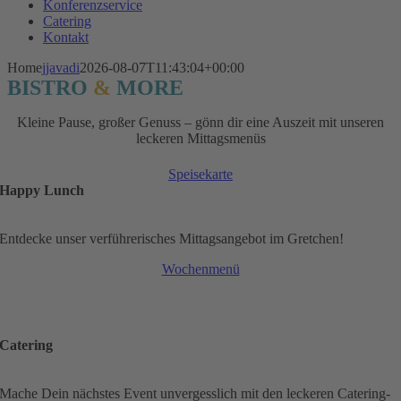
Konferenzservice
Catering
Kontakt
Home
jjavadi
2026-08-07T11:43:04+00:00
BISTRO
&
MORE
Kleine Pause, großer Genuss – gönn dir eine Auszeit mit unseren
leckeren Mittagsmenüs
Speisekarte
Happy Lunch
Entdecke unser verführerisches Mittagsangebot im Gretchen!
Wochenmenü
Catering
Mache Dein nächstes Event unvergesslich mit den leckeren Catering-